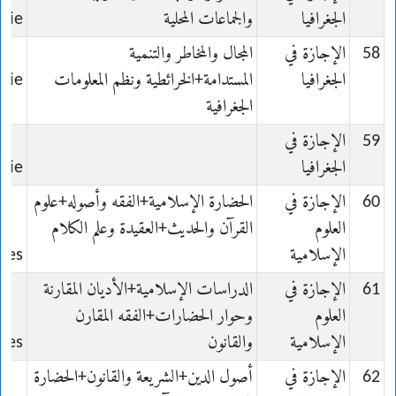
الجغرافيا
والجماعات المحلية
hie
58
الإجازة في
المجال والمخاطر والتنمية
الجغرافيا
المستدامة+الخرائطية ونظم المعلومات
hie
الجغرافية
59
الإجازة في
الجغرافيا
hie
60
الإجازة في
الحضارة الإسلامية+الفقه وأصوله+علوم
العلوم
القرآن والحديث+العقيدة وعلم الكلام
الإسلامية
ues
61
الإجازة في
الدراسات الإسلامية+الأديان المقارنة
العلوم
وحوار الحضارات+الفقه المقارن
الإسلامية
والقانون
ues
62
الإجازة في
أصول الدين+الشريعة والقانون+الحضارة