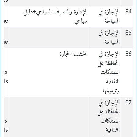
ives
84
الإجازة في
الإدارة والتصرف السياحي+دليل
السياحة
سياحي
sme
85
الإجازة في
السياحة
sme
86
الإجازة في
الخشب+الحجارة
المحافظة على
n-
الممتلكات
des
الثقافية
rels
وترميمها
87
الإجازة في
المحافظة على
n-
الممتلكات
des
الثقافية
rels