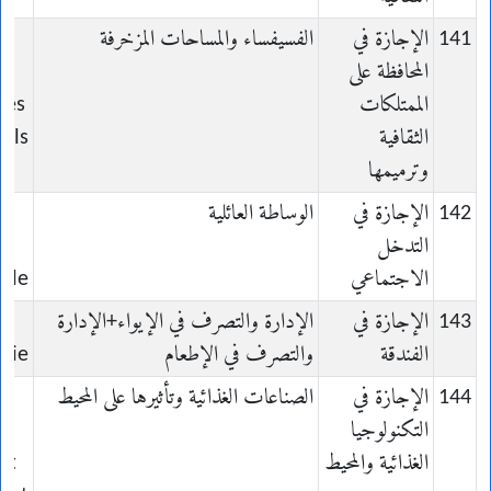
141
الإجازة في
الفسيفساء والمساحات المزخرفة
المحافظة على
n-
الممتلكات
des
الثقافية
rels
وترميمها
142
الإجازة في
الوساطة العائلية
التدخل
n
الاجتماعي
iale
143
الإجازة في
الإدارة والتصرف في الإيواء+الإدارة
الفندقة
والتصرف في الإطعام
erie
144
الإجازة في
الصناعات الغذائية وتأثيرها على المحيط
التكنولوجيا
s
الغذائية والمحيط
et