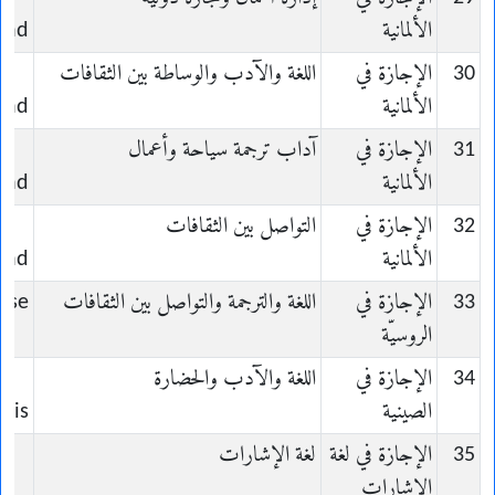
الألمانية
and
30
الإجازة في
اللغة والآدب والوساطة بين الثقافات
الألمانية
and
31
الإجازة في
آداب ترجمة سياحة وأعمال
الألمانية
and
32
الإجازة في
التواصل بين الثقافات
الألمانية
and
33
الإجازة في
اللغة والترجمة والتواصل بين الثقافات
sse
الروسيّة
34
الإجازة في
اللغة والآدب والحضارة
الصينية
ois
35
الإجازة في لغة
لغة الإشارات
الإشارات