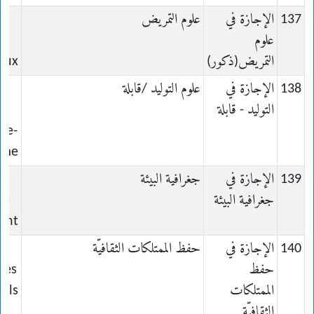
137
الإجازة في
علوم التمريض
علوم
s
التمريض(ذكور)
aux
138
الإجازة في
علوم التوليد /قابلة
التوليد - قابلة
ge-
mme
139
الإجازة في
جغرافية البيئة
جغرافية البيئة
de
ent
140
الإجازة في
حفظ الممتلكات الثقافيّة
حفظ
des
الممتلكات
rels
الثقافيّة