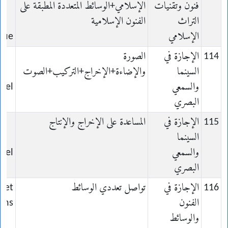
فنون وتقنيات
الإسلامي+الوسائط المتعددة المطبقة على
du
التراث
الفنون الإسلامية
الإسلامي
que
114
الإجازة في
الصورة
السينما
والإضاءة+الإخراج+التركيب+الصوت
والسمعي
uel
البصري
115
الإجازة في
المساعدة على الإخراج والإنتاج
السينما
والسمعي
uel
البصري
116
الإجازة في
تواصل تعددي الوسائط
s et
الفنون
ons
والوسائط