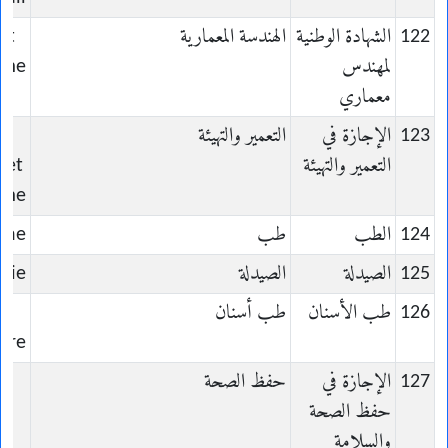
122
الشهادة الوطنية
الهندسة المعمارية
et
لمهندس
sme
معماري
123
الإجازة في
التعمير والتهيئة
التعمير والتهيئة
 et
sme
124
الطب
طب
ine
125
الصيدلة
الصيدلة
cie
126
طب الأسنان
طب أسنان
ire
127
الإجازة في
حفظ الصحة
حفظ الصحة
والسلامة
t