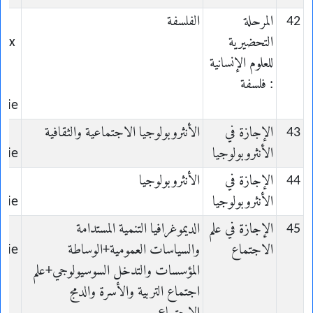
42
المرحلة
الفلسفة
التحضيرية
aux
للعلوم الإنسانية
: فلسفة
hie
43
الإجازة في
الأنثروبولوجيا الاجتماعية والثقافية
الأنثروبولوجيا
gie
44
الإجازة في
الأنثروبولوجيا
الأنثروبولوجيا
gie
45
الإجازة في علم
الديموغرافيا التنمية المستدامة
الاجتماع
والسياسات العمومية+الوساطة
ogie
المؤسسات والتدخل السوسيولوجي+علم
اجتماع التربية والأسرة والدمج