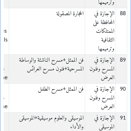
وترميمها
88
الإجازة في
الحجارة المصقولة
المحافظة على
n-
الممتلكات
des
الثقافية
rels
وترميمها
89
الإجازة في
فن الممثل+مسرح الناشئة والوساطة
المسرح وفنون
المسرحية+فنون مسرح العرائس
ts
العرض
cène
90
الإجازة في
فن الممثل+مسرح الطفل
المسرح وفنون
ts
العرض
cène
91
الإجازة في
الموسيقى والعلوم موسيقية+الموسيقى
الموسيقى
والأداء