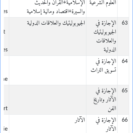
العلوم الشرعية
الإسلامية+القرآن والحديث
والسيرة+اقتصاد ومالية إسلامية
ues
63
الإجازة في
الجيوبوليتيك والعلاقات الدولية
الجيوبوليتيك
 et
والعلاقات
الدولية
ales
64
الإجازة في
تسويق التراث
u
ine
65
الإجازة في
الآثار وتاريخ
et
الفن
'Art
66
الإجازة في
الآثار
الآثار
gie