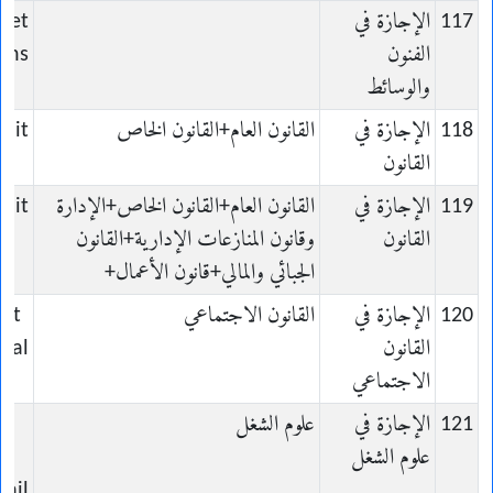
117
الإجازة في
s et
الفنون
ons
والوسائط
118
الإجازة في
القانون العام+القانون الخاص
roit
القانون
119
الإجازة في
القانون العام+القانون الخاص+الإدارة
roit
القانون
وقانون المنازعات الإدارية+القانون
الجبائي والمالي+قانون الأعمال+
120
الإجازة في
القانون الاجتماعي
oit
القانون
cial
الاجتماعي
121
الإجازة في
علوم الشغل
علوم الشغل
vail