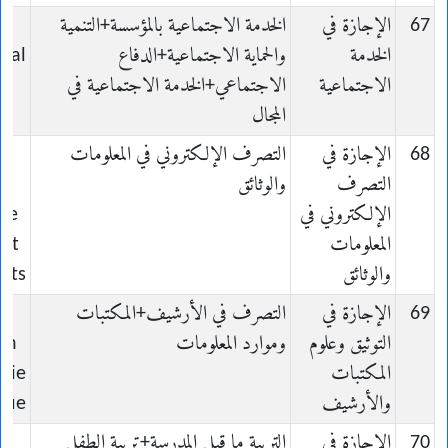
67
الإجازة في
الخدمة الاجتماعية بالمؤسسة+التنمية
الخدمة
والحماية الاجتماعية+الدفاع
cial
الاجتماعية
الاجتماعي+الخدمة الاجتماعية في
المجال
68
الإجازة في
التصرف الإلكتروني في المعلومات
التصرف
والوثائق
الإلكتروني في
 de
المعلومات
 et
والوثائق
nts
69
الإجازة في
التصرف في الأرشيف+المكتبات
التوثيق وعلوم
وموارد المعلومات
on
المكتبات
mie
والأرشيف
ique
70
الإجازة في
التربية ما قبل المدرسة+تربية الطفل