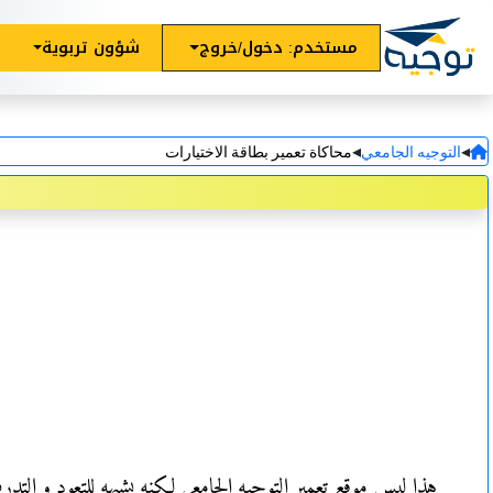
مستخدم: دخول/خروج
شؤون تربوية
◂
◂
التوجيه الجامعي
محاكاة تعمير بطاقة الاختيارات
هذا ليس موقع تعمير التوجيه الجامعي لكنه يشبهه للتعود و التدرب