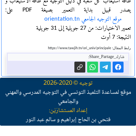
طاقة استيعاب كل شعبة في دليل التوجيه مع طاقة الاستيعاب و
يصدر قبيل بداية التعمير بصيغة PDF على:
موقع التوجيه الجامعي orientation.tn
تعمير الاختيارات: من 27 جويلية إلى 31 جويلية
النتيجة: 7 أوت
رابط المقال: https://www.tawjih.tn/ori_univ/principale
شارك_Share_Partage:
توجيه © 2020-2026
موقع لمساعدة التلميذ التونسي في التوجيه المدرسي والمهني
والجامعي
إعداد المستشارَيْن:
فتحي بن الحاج إبراهيم و سالم عبد النور