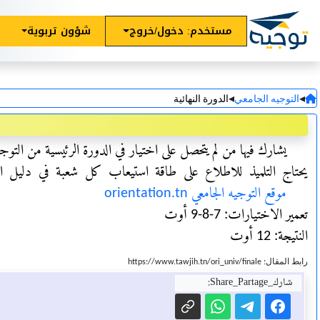
مستخدم: دخول/خروج
شؤون تربوية
◂
◂
التوجيه الجامعي
الدورة النهائية
يشارك فيها من لم يتحصل على اختيار في الدورة الرئيسية من التوج
يحتاج التلميذ للاطلاع على طاقة استيعاب كل شعبة في دليل التوجيه 
موقع التوجيه الجامعي orientation.tn
تعمير الاختيارات: 7-8-9 أوت
النتيجة: 12 أوت
رابط المقال: https://www.tawjih.tn/ori_univ/finale
شارك_Share_Partage: