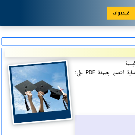
فيديوات
يسية
عمير بصيغة PDF على: