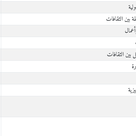
لية
ة بين الثقافات
أعمال
صل بين الثقافات
رة
يزية