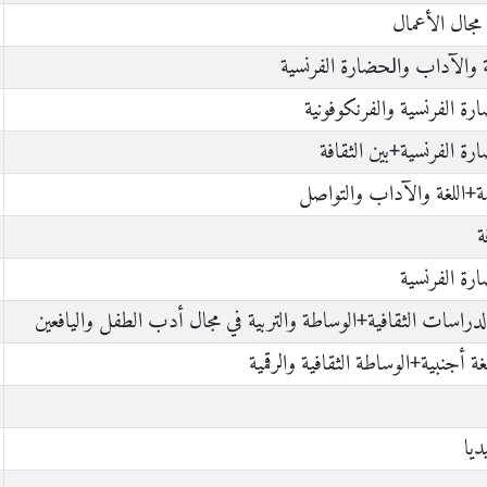
 مجال الأعمال
ﻠﻐﺔ ﻭﺍﻵﺩﺍﺏ ﻭﺍﳊﻀﺎﺭﺓ ﺍلفرنسية
ﺓ ﺍلفرنسية والفرنكوفونية
ﺓ ﺍلفرنسية+بين الثقافة
مة+ﺍﻟﻠﻐﺔ ﻭﺍﻵﺩﺍﺏ والتواصل
ة
ﺓ ﺍلفرنسية
دراسات الثقافية+الوساطة والتربية في مجال أدب الطفل واليافعين
لغة أجنبية+الوساطة الثقافية والرقمية
ديا