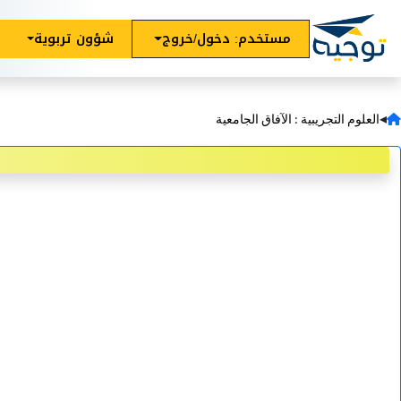
مستخدم: دخول/خروج
شؤون تربوية
◂
العلوم التجريبية : الآفاق الجامعية