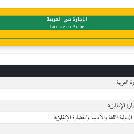
الإجازة في العربية
Licence en Arabe
 العربية
ﺓ ﺍﻹﻧﻘﻠﻴﺰﻳﺔ
 الدولية+اللغة والآدب والحضارة اﻹﻧﻘﻠﻴﺰية