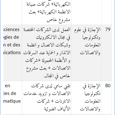
الكهربائية+ شركات صيانة
الانظمة الكهربائية+ بعث
مشروع خاص
79
الإجازة في علوم
العمل لدى الشركات المختصة
n sciences
وتكنولوجيا
في مجال الالكترونيك
logies de
المعلومات
وشبكات الاتصال و انظمة
ion et des
والاتصالات
الانذار و الحماية ضد السرقات
nications
و الأنظمة المحمولة +شركات
الاتصالات + بعث مشروع
خاص في المجال.
80
الإجازة في
تقني سامي لدى شركات
ce en
تكنولوجيا
الاتصالات و تزويد خدمات
ogies de
المعلومات
الانترنات + شركات
formatique
والاتصالات
الألياف الضوئية