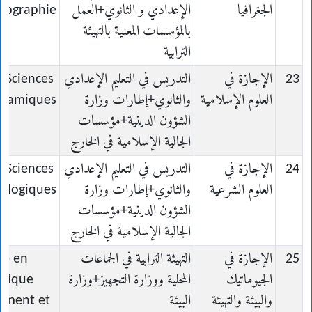
الجغرافيا
الإعدادي و الثانوي+العمل
éographie
بالمؤسسات المعنية بالتهيئة
الترابية
23
الإجازة في
التدريس في التعليم الإعدادي
n Sciences
العلوم الإسلامية
والثانوي+إطارات وزارة
Islamiques
الشؤون الدينية+مؤسسات
الجالية الإسلامية في الخارج
24
الإجازة في
التدريس في التعليم الإعدادي
n Sciences
العلوم الشرعية
والثانوي+إطارات وزارة
ologiques
الشؤون الدينية+مؤسسات
الجالية الإسلامية في الخارج
25
الإجازة في
التهيئة الترابية في الجماعات
ce en
الجيوماتيك
المحلية ووزارة التجهيز+وزارة
tique
والبيئة والتهيئة
البيئة
ement et