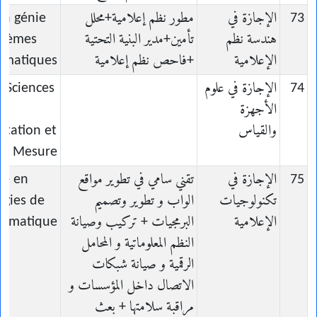
73
الإجازة في
مطور نظم إعلامية+محلل
en génie
هندسة نظم
تأمين+مدير البنية التحتية
stèmes
الإعلامية
+فاحص نظم إعلامية
rmatiques
74
الإجازة في علوم
n Sciences
الأجهزة
e
والقياس
ntation et
la Mesure
75
الإجازة في
تقني سامي في تطوير مواقع
ce en
تكنولوجيات
الواب و تطوير وتصميم
ogies de
الإعلامية
البرمجيات + تركيب وصيانة
formatique
النظم المعلوماتية و المحامل
الرقمية و صيانة شبكات
الاتصال داخل المؤسسات و
مراقبة سلامتها + بعث