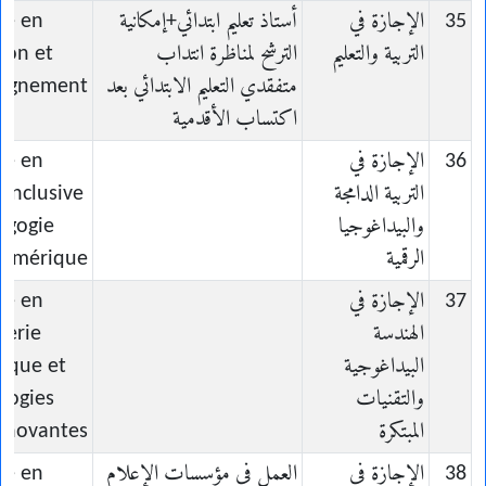
35
الإجازة في
أستاذ تعليم ابتدائي+إمكانية
ce en
التربية والتعليم
الترشح لمناظرة انتداب
ion et
متفقدي التعليم الابتدائي بعد
eignement
اكتساب الأقدمية
36
الإجازة في
ce en
التربية الدامجة
 Inclusive
والبيداغوجيا
agogie
الرقمية
umérique
37
الإجازة في
ce en
الهندسة
ierie
البيداغوجية
ique et
والتقنيات
logies
المبتكرة
nnovantes
38
الإجازة في
العمل في مؤسسات الإعلام
ce en