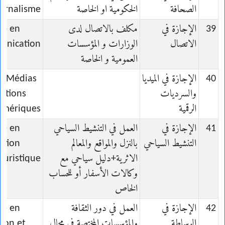
الصحافة
الخكومية او الخاصة
urnalisme
39
الإجازة في
مكلف بالاتصال لدى
ce en
الاتصال
الوزارات و المؤسسات
nication
العمومية و الخاصة
40
الإجازة في الميديا
en Médias
والسرديات
rations
الرقمية
mériques
41
الإجازة في
العمل في التنشيط السياحي
ce en
التنشيط السياحي
بالنزل والمواقع والمعالم
ation
الاثرية+دليل سياحي مع
ouristique
وكالات الأسفار أو للحساب
الخاص
42
الإجازة في
العمل في دور الثقافة
ce en
الوساطة
والمؤسسات المختصة في مجال
ion et