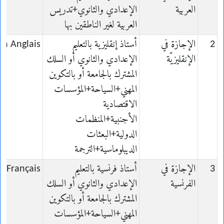
العربية
الإعدادي والثانوي+تدريس
العربية لغير الناطقين بها
2
الإجازة في
أستاذ إنقليزية بالتعليم
en Anglais
الإنقليزيّة
الإعدادي والثانوي أو السلك
المشترك بالجامعة أو بالتكوين
المهني+السياحة+المؤسسات
الاقتصادية
الأجنبية+المنظمات
الدولية+البعثات
الديبلوماسية+الترجمة
3
الإجازة في
أستاذ فرنسية بالتعليم
n Français
الفرنسية
الإعدادي والثانوي أو السلك
المشترك بالجامعة أو بالتكوين
المهني+السياحة+المؤسسات