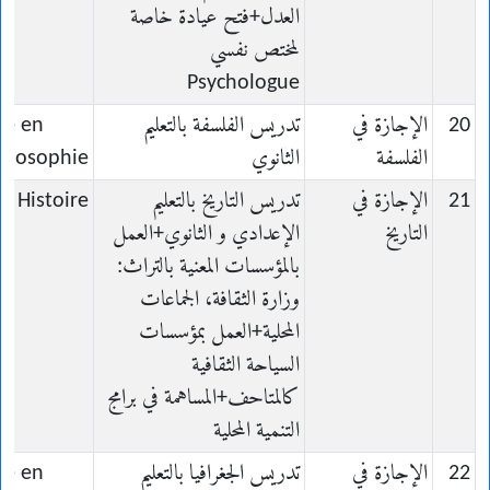
العدل+فتح عيادة خاصة
لمختص نفسي
Psychologue
20
الإجازة في
تدريس الفلسفة بالتعليم
ce en
الفلسفة
الثانوي
hilosophie
21
الإجازة في
تدريس التاريخ بالتعليم
n Histoire
التاريخ
الإعدادي و الثانوي+العمل
بالمؤسسات المعنية بالتراث:
وزارة الثقافة، الجماعات
المحلية+العمل بمؤسسات
السياحة الثقافية
كالمتاحف+المساهمة في برامج
التنمية المحلية
22
الإجازة في
تدريس الجغرافيا بالتعليم
ce en