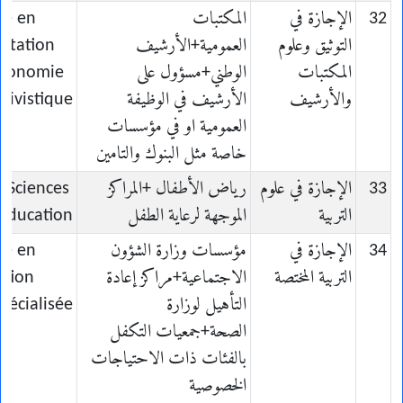
32
الإجازة في
المكتبات
ce en
التوثيق وعلوم
العمومية+الأرشيف
ntation
المكتبات
الوطني+مسؤول على
économie
والأرشيف
الأرشيف في الوظيفة
hivistique
العمومية او في مؤسسات
خاصة مثل البنوك والتامين
33
الإجازة في علوم
رياض الأطفال +المراكز
n Sciences
التربية
الموجهة لرعاية الطفل
’Education
34
الإجازة في
مؤسسات وزارة الشؤون
ce en
التربية المختصة
الاجتماعية+مراكز إعادة
ation
التأهيل لوزارة
pécialisée
الصحة+جمعيات التكفل
بالفئات ذات الاحتياجات
الخصوصية