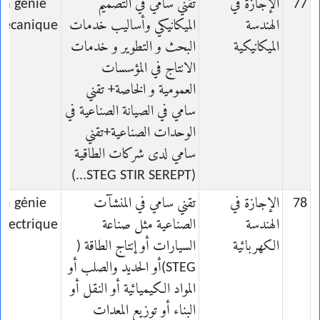
77
الإجازة في
تقني سامي في التصميم
en génie
الهندسة
الميكانيكي وأساليب خدمات
écanique
الميكانيكية
البحث و التطوير و خدمات
الانتاج في المؤسسات
العمومية و الخاصة+ تقني
سامي في الصيانة الصناعية في
الوحدات الصناعية+تقني
سامي لدى شركات الطاقية
(STEG STIR SEREPT...)
78
الإجازة في
تقني سامي في المنشآت
en génie
الهندسة
الصناعية مثل صناعة
électrique
الكهربائية
السيارات أو إنتاج الطاقة (
STEG)أو الحديد والصلب أو
المواد الكيميائية أو النقل أو
البناء أو توزيع المعدات