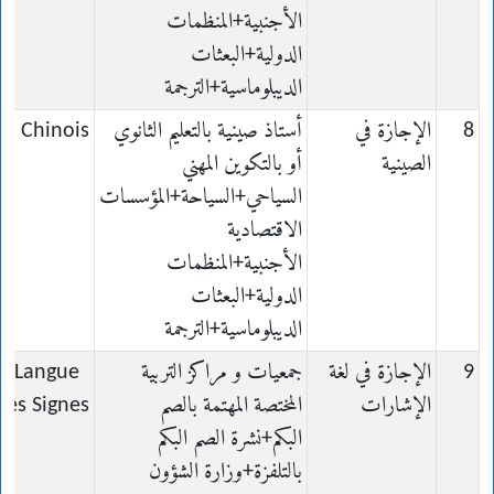
الأجنبية+المنظمات
الدولية+البعثات
الديبلوماسية+الترجمة
8
الإجازة في
أستاذ صينية بالتعليم الثانوي
en Chinois
الصينية
أو بالتكوين المهني
السياحي+السياحة+المؤسسات
الاقتصادية
الأجنبية+المنظمات
الدولية+البعثات
الديبلوماسية+الترجمة
9
الإجازة في لغة
جمعيات و مراكز التربية
en Langue
الإشارات
المختصة المهتمة بالصم
des Signes
البكم+نشرة الصم البكم
بالتلفزة+وزارة الشؤون