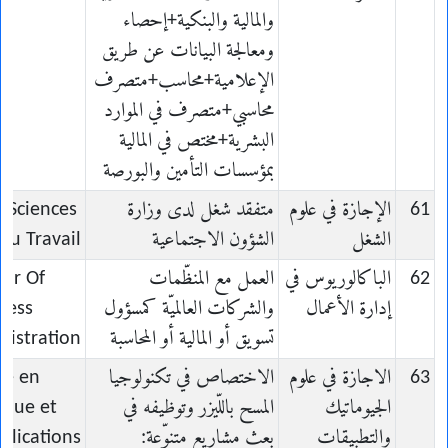
والمالية والبنكية+إحصاء
ومعالجة البيانات عن طريق
الإعلامية+محاسب+متصرف
محاسبي+متصرف في الموارد
البشرية+مختص في المالية
بمؤسسات التأمين والبورصة
61
الإجازة في علوم
متفقد شغل لدى وزارة
n Sciences
الشغل
الشؤون الاجتماعية
du Travail
62
الباكالوريوس في
العمل مع المنظّمات
lor Of
إدارة الأعمال
والشركات العالميّة كمسؤول
ness
تسويق أو المالية أو المحاسبة
nistration
63
الاجازة في علوم
الاختصاص في تكنولوجيا
ce en
الجيوماتيك
المسح باللّيزر وتوظيفه في
ique et
والتطبيقات
بعث مشاريع متنوّعة:
plications