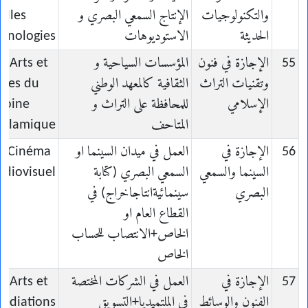
والتكنولوجيات
الإنتاج السمعي البصري و
elles
الحديثة
الاستوديوهات
chnologies
55
الإجازة في فنون
المؤسسات السياحية و
n Arts et
وتقنيات التراث
الثقافية كالمعهد الوطني
ques du
الإسلامي
للمحافظة على التراث و
moine
المتاحف
Islamique
56
الإجازة في
العمل في ميدان السينما او
en Cinéma
السينما والسمعي
السمعي البصري (كتابة
udiovisuel
البصري
سينمائيةانتاجاخراج) في
القطاع العام او
الخاص+الانتصاب للحساب
الخاص
57
الإجازة في
العمل في الشركات المختصة
n Arts et
الفنون والوسائط
في الملتميديا+التسويق
édiations