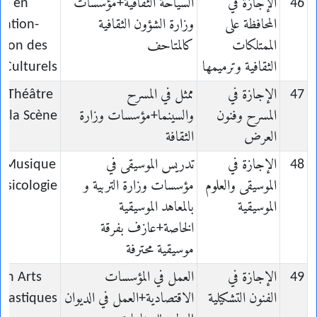
46
الإجازة في
السياحة الثقافية+مؤسسات
ce en
المحافظة على
وزارة الشؤون الثقافية
vation-
الممتلكات
كالمتاحف
tion des
الثقافية وترميمها
 Culturels
47
الإجازة في
ممثل في المسرح
n Théâtre
المسرح وفنون
والسينما+مؤسسات وزارة
e la Scène
العرض
الثقافة
48
الإجازة في
تدريس الموسيقى في
n Musique
الموسيقى والعلوم
مؤسسات وزارة التربية و
usicologie
الموسيقية
بالمعاهد الموسيقية
الخاصة+عازف بفرقة
موسيقية محترفة
49
الإجازة في
العمل في المؤسسات
 en Arts
الفنون التشكيلية
الاقتصادية+العمل في الديوان
Plastiques