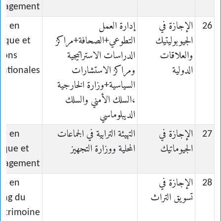
nagement
26
الإجازة في
إدارة العمل
ce en
الجيوبوليتيك
التطوعي+الصحافة+مراكز
tique et
والعلاقات
الدراسات الاستراتيجية
tions
الدولية
ومراكز الاستشارات
nationales
السياسية+وزارة الخارجية
،السلك الأمني والسلك
الديبلوماسي
27
الإجازة في
التهيئة الترابية في الجماعات
ce en
الجيوماتيك
المحلية ووزارة التجهيز
ique et
nagement
28
الإجازة في
ce en
تسويق التراث
ing du
atrimoine