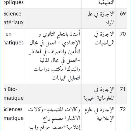
التطبيقية
appliqués
69
الاجازة في علم
n Science
المواد
Matériaux
70
الاجازة في
أستاذ بالتعليم الثانوي و
ce en
الرياضيات
الإعدادي – العمل في مجال
ématiques
التأمين والتصرف في المخاطر
–العمل في مجال المالية
والبنوك+مكتب دراسات
لتحليل البيانات
71
الإجازة في
 en Bio-
المعلوماتية الحيوية
ormatique
72
الإجازة في علوم
وكالات الملتيميديا+وكالات
n Sciences
الإعلامية
الاشهار+مصمم برامج
formatique
إعلامية+مصمم مواقع واب