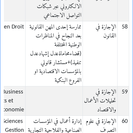
الالكتروني عبر شبكات
التواصل الاجتماعي
58
الإجازة في
ممارسة إحدى المهن القانونية
e en Droit
القانون
بعد النجاح في المناظرات
الوطنية المختلفة
(قضاءمحاماةعدل إشهادعدل
تنفيذ)+مستشار قانوني
بالمؤسسات الاقتصادية او
الفروع البنكية
59
الإجازة في
n Business
تحليلات الأعمال
ics et
والاقتصاد
Économie
60
الإجازة في علوم
إدارة أعمال في المؤسسات
n Sciences
التصرف
الصناعية والفلاحية التجارية
e Gestion