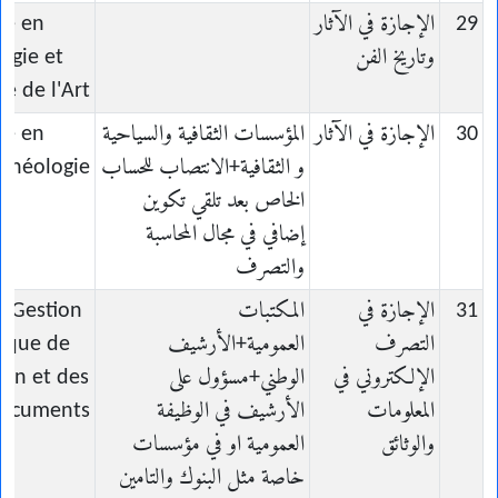
29
الإجازة في الآثار
ce en
وتاريخ الفن
ogie et
re de l'Art
30
الإجازة في الآثار
المؤسسات الثقافية والسياحية
ce en
و الثقافية+الانتصاب للحساب
chéologie
الخاص بعد تلقي تكوين
إضافي في مجال المحاسبة
والتصرف
31
الإجازة في
المكتبات
n Gestion
التصرف
العمومية+الأرشيف
nique de
الإلكتروني في
الوطني+مسؤول على
ion et des
المعلومات
الأرشيف في الوظيفة
ocuments
والوثائق
العمومية او في مؤسسات
خاصة مثل البنوك والتامين