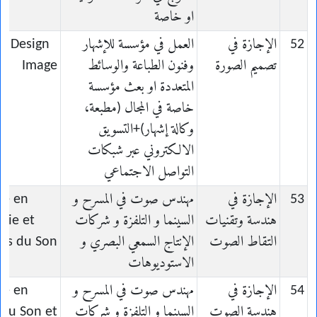
او خاصة
52
الإجازة في
العمل في مؤسسة للإشهار
en Design
تصميم الصورة
وفنون الطباعة والوسائط
Image
المتعددة او بعث مؤسسة
خاصة في المجال (مطبعة،
وكالة إشهار)+التسويق
الالكتروني عبر شبكات
التواصل الاجتماعي
53
الإجازة في
مهندس صوت في المسرح و
ce en
هندسة وتقنيات
السينما و التلفزة و شركات
erie et
التقاط الصوت
الإنتاج السمعي البصري و
es du Son
الاستوديوهات
54
الإجازة في
مهندس صوت في المسرح و
ce en
هندسة الصوت
السينما و التلفزة و شركات
 du Son et