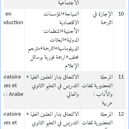
الاجتماعية
10
الإجازة في
السياحة+المؤسسات
ce en
الترجمة
الاقتصادية
Traduction
الأجنبية+المنظمات
الدولية+البعثات
الديبلوماسية+الترجمة+مترجم
محلف+ترجمة فورية بوسائل
الإعلام
11
المرحلة
الالتحاق بدار المعلمين العليا +
paratoire
التحضيرية للغات
التدريس في التعليم الثانوي
gues et
والآداب :
والعالي
res : Arabe
عربية
12
المرحلة
الالتحاق بدار المعلمين العليا +
paratoire
التحضيرية للغات
التدريس في التعليم الثانوي
gues et