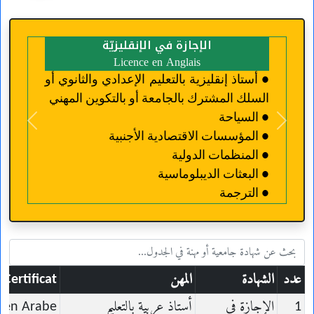
الإجازة في الإنقليزيّة
Licence en Anglais
● أستاذ إنقليزية بالتعليم الإعدادي والثانوي أو
السلك المشترك بالجامعة أو بالتكوين المهني
● السياحة
revious
Next
● المؤسسات الاقتصادية الأجنبية
● المنظمات الدولية
● البعثات الديبلوماسية
● الترجمة
عدد
الشهادة
المهن
Certificat
1
الإجازة في
أستاذ عربية بالتعليم
e en Arabe