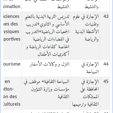
والتنشيط
التنشيط
Animation
43
الإجازة في علوم
تدريس التربية البدنية بالتعليم
n Sciences
وتقنيات
الأساسي و الثانوي+تدريب
iques des
الأنشطة البدنية
الجمعيات الرياضية+التدريب
 Physiques
والرياضة
في الفضاءات الرياضية
 Sportives
الخاصة كقاعات الرياضة و
أكاديميات الأطفال
44
الإجازة في
النزل و وكالات الأسفار
n Tourisme
السياحة
45
الإجازة في
السياحة الثقافية+ موظف في
ce en
المحافظة على
مؤسسات وزارة الشؤون
vation-
الممتلكات
الثقافية
tion des
الثقافية وترميمها
 Culturels