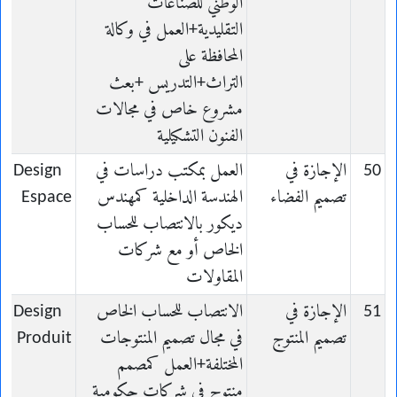
الوطني للصناعات
التقليدية+العمل في وكالة
المحافظة على
التراث+التدريس +بعث
مشروع خاص في مجالات
الفنون التشكيلية
50
الإجازة في
العمل بمكتب دراسات في
en Design
تصميم الفضاء
الهندسة الداخلية كمهندس
Espace
ديكور بالانتصاب للحساب
الخاص أو مع شركات
المقاولات
51
الإجازة في
الانتصاب للحساب الخاص
en Design
تصميم المنتوج
في مجال تصميم المنتوجات
Produit
المختلفة+العمل كمصمم
منتوج في شركات حكومية