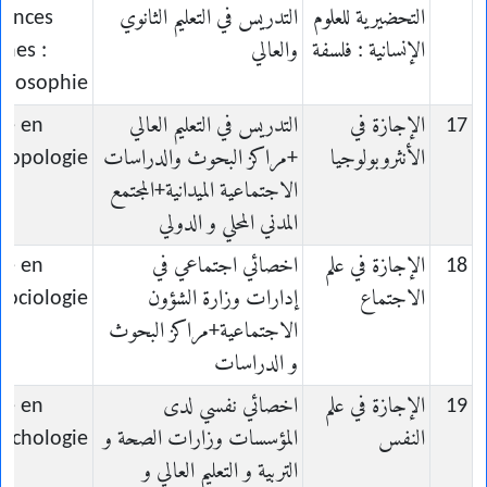
التحضيرية للعلوم
التدريس في التعليم الثانوي
iences
الإنسانية : فلسفة
والعالي
nes :
hilosophie
17
الإجازة في
التدريس في التعليم العالي
ce en
الأنثروبولوجيا
+مراكز البحوث والدراسات
ropologie
الاجتماعية الميدانية+المجتمع
المدني المحلي و الدولي
18
الإجازة في علم
اخصائي اجتماعي في
ce en
الاجتماع
إدارات وزارة الشؤون
Sociologie
الاجتماعية+مراكز البحوث
و الدراسات
19
الإجازة في علم
اخصائي نفسي لدى
ce en
النفس
المؤسسات وزارات الصحة و
sychologie
التربية و التعليم العالي و