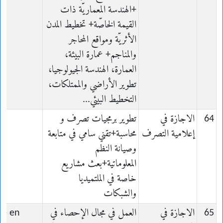
+الهندسة المعماريّة ذات
القيمة الخاصّة+ تخطيط المدن
الأثريّة ومواقع المحاجر
والمناجم+ عمارة البيئة،
العمارة، الهندسة الجيولوجيا،
تطوير الأراضي والممتلكات،
التخطيط البيئي...
64
الاجازة في
تطوير برمجيات تصرف و
إعلامية التصرف
محاسبة+تقني سامي في متابعة
وصيانة النظم
المعلوماتية+بعث مشاريع
خاصة في الملتميديا
والشبكات
65
الاجازة في
العمل في مجال الإحصاء في
ce en