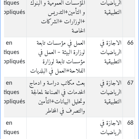
الرياضيات
المؤسسات العمومية و البنوك
atiques
التطبيقية
و التأمين+التدريس
appliqués
+الوزارات +الشركات
الخاصة
66
الاجازة في
العمل في مؤسسات تابعة
ce en
الرياضيات
لوزارة البيئة – العمل في
atiques
التطبيقية
مؤسسات تابعة لوزارة
appliqués
الفلاحة+العمل في البلديات
67
الاجازة في
بعث مكاتب دراسة و ادماج
ce en
الرياضيات
الخدمات في الصناعة لمعالجة
atiques
التطبيقية
وتحليل البيانات+التأمين
appliqués
والتصرف في المخاطر
68
الاجازة في
ce en
الرياضيات
atiques