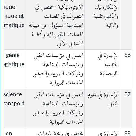
الإلكترونيك
الاوتوماتيكية +مختص في
onique
والكهروتقنية
التصرف في المعدات
chnique et
والآلية
الصناعية+مسؤول عن صيانة
tomatique
المعدات الكهربائية وأنظمة
التشغيل الآلي
86
الإجازة في
العمل في مؤسسات النقل
en génie
الهندسة
والمؤسسات الصناعية
logistique
اللوجستية
وشركات التوريد والتصدير
الخدمات الديوانية
87
الإجازة في علوم
العمل في مؤسسات النقل
n science
النقل
والمؤسسات الصناعية
 transport
وشركات التوريد والتصدير
الخدمات الديوانية
88
الإجازة في
مختص في برمجة المعدات
ce en