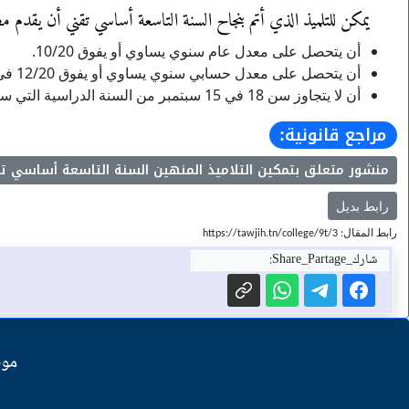
يمكن للتلميذ الذي أتم بنجاح السنة التاسعة أساسي تقني أن يقدم مط
أن يتحصل على معدل عام سنوي يساوي أو يفوق 10/20.
أن يتحصل على معدل حسابي سنوي يساوي أو يفوق 12/20 في المواد التالية: العربية والفرنسية والرياضيات.
أن لا يتجاوز سن 18 في 15 سبتمبر من السنة الدراسية التي سيدرسها فيها في السنة الأولى
مراجع قانونية:
منشور متعلق بتمكين التلاميذ المنهين السنة التاسعة أساسي تقني
رابط بديل
رابط المقال: https://tawjih.tn/college/9t/3
شارك_Share_Partage:
موق