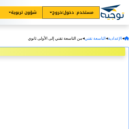
مستخدم: دخول/خروج
شؤون تربوية
◂
◂
◂
الإعدادية
التاسعة تقني
من التاسعة تقني إلى الأولى ثانوي