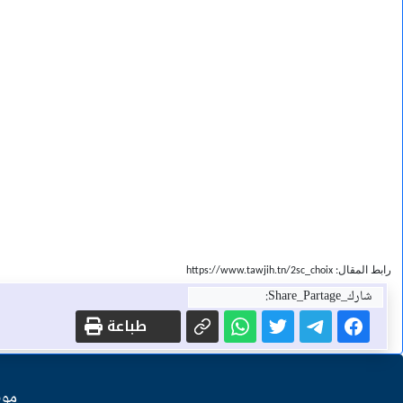
رابط المقال: https://www.tawjih.tn/2sc_choix
شارك_Share_Partage:
طباعة
موق