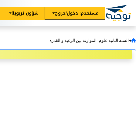
مستخدم: دخول/خروج
شؤون تربوية
◂
السنة الثانية علوم: الموازنة بين الرغبة و القدرة